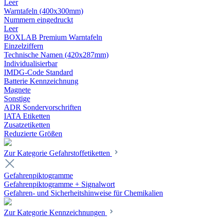
Leer
Warntafeln (400x300mm)
Nummern eingedruckt
Leer
BOXLAB Premium Warntafeln
Einzelziffern
Technische Namen (420x287mm)
Individualisierbar
IMDG-Code Standard
Batterie Kennzeichnung
Magnete
Sonstige
ADR Sondervorschriften
IATA Etiketten
Zusatzetiketten
Reduzierte Größen
Zur Kategorie Gefahrstoffetiketten
Gefahrenpiktogramme
Gefahrenpiktogramme + Signalwort
Gefahren- und Sicherheitshinweise für Chemikalien
Zur Kategorie Kennzeichnungen