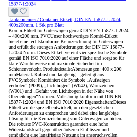
Tankcontainer / Container Etikett, DIN EN 15877-1:2024,
400x200mm, 1 Stk pro Blatt
Kombi-Etikett für Güterwagen gemäß DIN EN 15877-1:2024
– 400x200 mm, PVCUnser hochwertiges Kombi-Etikett
bietet eine rechtskonforme Kennzeichnung für Güterwagen
und erfüllt die strengen Anforderungen der DIN EN 15877-
1:2024 Norm. Dieses Etikett vereint vier spezifische Symbole
gemäß EN ISO 7010:2020 auf einer Fläche und sorgt so für
klare Warnhinweise und maximale Sicherheit im
Schienenverkehr. Produktdetails:Abmessungen: 400 x 200
mmMaterial: Robust und langlebig – gefertigt aus
PVCSymbole: Kombiniert die Symbole „Aufsteigen
verboten“ (P009), „Lichtbogen“ (W042), Warnzeichen
(W001) und „Gefahr von Lichtbogen in der Nähe von
Oberleitungen“Normen: Vollständig konform mit DIN EN
15877-1:2024 und EN ISO 7010:2020 Eigenschaften:Dieses
Etikett wurde speziell entwickelt, um den gesetzlichen
Anforderungen zu entsprechen und dabei eine langlebige
Lösung für die Kennzeichnung von Güterwagen zu bieten.
Die robuste PVC-Konstruktion garantiert eine hohe
Widerstandskraft gegenüber äußeren Einflüssen und
ermöglicht eine langfristige Nutzung im anspruchsvollen