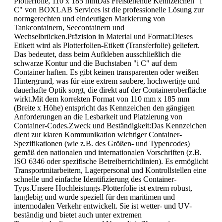
Plotterfolie, 110 x 185 mmDas Freistehende Kennzeichen "i
C" von BOXLAB Services ist die professionelle Lösung zur
normgerechten und eindeutigen Markierung von
Tankcontainern, Seecontainern und
Wechselbrücken.Präzision in Material und Format:Dieses
Etikett wird als Plotterfolien-Etikett (Transferfolie) geliefert.
Das bedeutet, dass beim Aufkleben ausschließlich die
schwarze Kontur und die Buchstaben "i C" auf dem
Container haften. Es gibt keinen transparenten oder weißen
Hintergrund, was für eine extrem saubere, hochwertige und
dauerhafte Optik sorgt, die direkt auf der Containeroberfläche
wirkt.Mit dem korrekten Format von 110 mm x 185 mm
(Breite x Höhe) entspricht das Kennzeichen den gängigen
Anforderungen an die Lesbarkeit und Platzierung von
Container-Codes.Zweck und Beständigkeit:Das Kennzeichen
dient zur klaren Kommunikation wichtiger Container-
Spezifikationen (wie z.B. des Größen- und Typencodes)
gemäß den nationalen und internationalen Vorschriften (z.B.
ISO 6346 oder spezifische Betreiberrichtlinien). Es ermöglicht
Transportmitarbeitern, Lagerpersonal und Kontrollstellen eine
schnelle und einfache Identifizierung des Container-
Typs.Unsere Hochleistungs-Plotterfolie ist extrem robust,
langlebig und wurde speziell für den maritimen und
intermodalen Verkehr entwickelt. Sie ist wetter- und UV-
beständig und bietet auch unter extremen