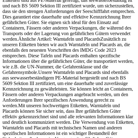
Etiketten sind aus PE-Material gefertigt, das seewasserbeständig ist
und nach BS 5609 Sektion III zertifiziert wurde, um sicherzustellen,
dass sie den strengen Anforderungen der Seeschifffahrt entsprechen.
Dies garantiert eine dauerhafte und effektive Kennzeichnung Ihrer
gefährlichen Güter. Sie eignen sich ideal für den Einsatz auf
Containern, Fässern oder anderen Verpackungen, die während des
Transports oder der Lagerung von gefährlichen Gütern verwendet
werden.Ähnliche Artikel: Warntafeln und PlacardsZusätzlich zu
unseren Etiketten bieten wir auch Warntafeln und Placards an, die
ebenfalls den neuesten Vorschriften des IMDG Code 2023
entsprechen. Diese Tafeln und Placards enthalten spezifische
Informationen über die gefährlichen Güter, die transportiert werden,
wie z.B. die UN-Nummer, die Gefahrenklasse und die
Gefahrensymbole.Unsere Warntafeln und Placards sind ebenfalls
aus seewasserbeständigem PE-Material hergestellt und nach BS
5609 Sektion III zertifiziert, um eine dauerhafte und zuverlässige
Kennzeichnung zu gewährleisten. Sie können leicht an Containern,
Fässern oder anderen Verpackungen angebracht werden, um den
Anforderungen Ihrer spezifischen Anwendung gerecht zu
werden.Mit unseren hochwertigen Etiketten, Warntafeln und
Placards können Sie sicher sein, dass Ihre gefährlichen Güter
effektiv gekennzeichnet sind und alle relevanten Informationen klar
und deutlich kommuniziert werden. Die Verwendung von Etiketten,
Warntafeln und Placards mit technischen Namen und anderen
spezifischen Informationen ist ein wichtiger Bestandteil der