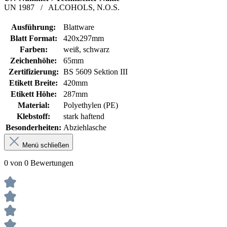
UN
1987
/
ALCOHOLS, N.O.S.
Ausführung:
Blattware
Blatt Format:
420x297mm
Farben:
weiß, schwarz
Zeichenhöhe:
65mm
Zertifizierung:
BS 5609 Sektion III
Etikett Breite:
420mm
Etikett Höhe:
287mm
Material:
Polyethylen (PE)
Klebstoff:
stark haftend
Besonderheiten:
Abziehlasche
Menü schließen
0 von 0 Bewertungen