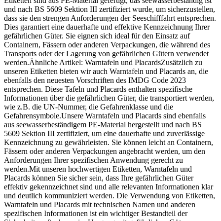
Etiketten sind aus PE-Material gefertigt, das seewasserbeständig ist
und nach BS 5609 Sektion III zertifiziert wurde, um sicherzustellen,
dass sie den strengen Anforderungen der Seeschifffahrt entsprechen.
Dies garantiert eine dauerhafte und effektive Kennzeichnung Ihrer
gefährlichen Güter. Sie eignen sich ideal für den Einsatz auf
Containern, Fässern oder anderen Verpackungen, die während des
Transports oder der Lagerung von gefährlichen Gütern verwendet
werden.Ähnliche Artikel: Warntafeln und PlacardsZusätzlich zu
unseren Etiketten bieten wir auch Warntafeln und Placards an, die
ebenfalls den neuesten Vorschriften des IMDG Code 2023
entsprechen. Diese Tafeln und Placards enthalten spezifische
Informationen über die gefährlichen Güter, die transportiert werden,
wie z.B. die UN-Nummer, die Gefahrenklasse und die
Gefahrensymbole.Unsere Warntafeln und Placards sind ebenfalls
aus seewasserbeständigem PE-Material hergestellt und nach BS
5609 Sektion III zertifiziert, um eine dauerhafte und zuverlässige
Kennzeichnung zu gewährleisten. Sie können leicht an Containern,
Fässern oder anderen Verpackungen angebracht werden, um den
Anforderungen Ihrer spezifischen Anwendung gerecht zu
werden.Mit unseren hochwertigen Etiketten, Warntafeln und
Placards können Sie sicher sein, dass Ihre gefährlichen Güter
effektiv gekennzeichnet sind und alle relevanten Informationen klar
und deutlich kommuniziert werden. Die Verwendung von Etiketten,
Warntafeln und Placards mit technischen Namen und anderen
spezifischen Informationen ist ein wichtiger Bestandteil der