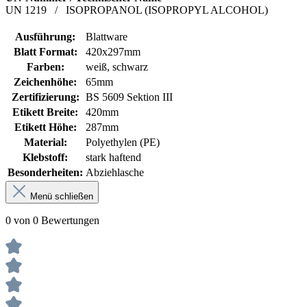
UN
1219
/
ISOPROPANOL (ISOPROPYL ALCOHOL)
Ausführung:
Blattware
Blatt Format:
420x297mm
Farben:
weiß, schwarz
Zeichenhöhe:
65mm
Zertifizierung:
BS 5609 Sektion III
Etikett Breite:
420mm
Etikett Höhe:
287mm
Material:
Polyethylen (PE)
Klebstoff:
stark haftend
Besonderheiten:
Abziehlasche
Menü schließen
0 von 0 Bewertungen