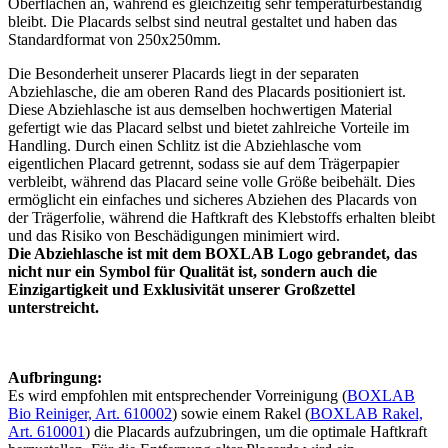
Oberflächen an, während es gleichzeitig sehr temperaturbeständig
bleibt. Die Placards selbst sind neutral gestaltet und haben das
Standardformat von 250x250mm.
Die Besonderheit unserer Placards liegt in der separaten
Abziehlasche, die am oberen Rand des Placards positioniert ist.
Diese Abziehlasche ist aus demselben hochwertigen Material
gefertigt wie das Placard selbst und bietet zahlreiche Vorteile im
Handling. Durch einen Schlitz ist die Abziehlasche vom
eigentlichen Placard getrennt, sodass sie auf dem Trägerpapier
verbleibt, während das Placard seine volle Größe beibehält. Dies
ermöglicht ein einfaches und sicheres Abziehen des Placards von
der Trägerfolie, während die Haftkraft des Klebstoffs erhalten bleibt
und das Risiko von Beschädigungen minimiert wird.
Die Abziehlasche ist mit dem BOXLAB Logo gebrandet, das
nicht nur ein Symbol für Qualität ist, sondern auch die
Einzigartigkeit und Exklusivität unserer Großzettel
unterstreicht.
Aufbringung:
Es wird empfohlen mit entsprechender Vorreinigung (
BOXLAB
Bio Reiniger, Art. 610002
) sowie einem Rakel (
BOXLAB Rakel,
Art. 610001
) die Placards aufzubringen, um die optimale Haftkraft