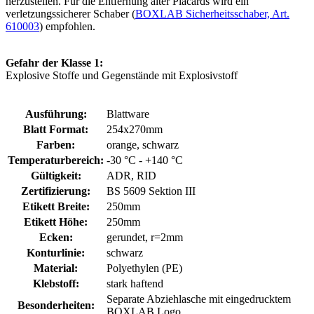
herzustellen. Für die Entfernung alter Placards wird ein
verletzungssicherer Schaber (
BOXLAB Sicherheitsschaber, Art.
610003
) empfohlen.
Gefahr der Klasse 1:
Explosive Stoffe und Gegenstände mit Explosivstoff
Ausführung:
Blattware
Blatt Format:
254x270mm
Farben:
orange, schwarz
Temperaturbereich:
-30 °C - +140 °C
Gültigkeit:
ADR, RID
Zertifizierung:
BS 5609 Sektion III
Etikett Breite:
250mm
Etikett Höhe:
250mm
Ecken:
gerundet, r=2mm
Konturlinie:
schwarz
Material:
Polyethylen (PE)
Klebstoff:
stark haftend
Separate Abziehlasche mit eingedrucktem
Besonderheiten:
BOXLAB Logo