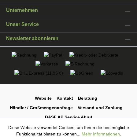
Unternehmen
Unser Service
Newsletter abonnieren
Website
Kontakt
Beratung
Händler / Großmengenanfrage
Versand und Zahlung
BASF AP Service Abruf
Diese Website verwendet Cookies, um Ihnen die bestmögliche
Funktionalität bieten zu können...
Mehr Informationen
.
* Alle Preise exkl. gesetzl. Mehrwertsteuer zzgl.