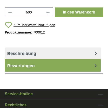
Produkt Anzahl: Gib den gewünschten Wert e
In den Warenkorb
Zum Merkzettel hinzufügen
Produktnummer:
700012
Beschreibung
Bewertungen
Service-Hotline
Rechtliches