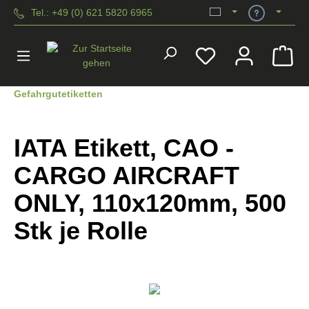
Tel.: +49 (0) 621 5820 6965
alt springen
Gefahrgutetiketten
IATA Etikett, CAO -
CARGO AIRCRAFT
ONLY, 110x120mm, 500
Stk je Rolle