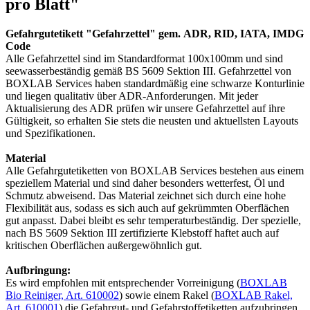
pro Blatt"
Gefahrgutetikett "Gefahrzettel" gem. ADR, RID, IATA, IMDG
Code
Alle Gefahrzettel sind im Standardformat 100x100mm und sind
seewasserbeständig gemäß BS 5609 Sektion III. Gefahrzettel von
BOXLAB Services haben standardmäßig eine schwarze Konturlinie
und liegen qualitativ über ADR-Anforderungen. Mit jeder
Aktualisierung des ADR prüfen wir unsere Gefahrzettel auf ihre
Gültigkeit, so erhalten Sie stets die neusten und aktuellsten Layouts
und Spezifikationen.
Material
Alle Gefahrgutetiketten von BOXLAB Services bestehen aus einem
speziellem Material und sind daher besonders wetterfest, Öl und
Schmutz abweisend. Das Material zeichnet sich durch eine hohe
Flexibilität aus, sodass es sich auch auf gekrümmten Oberflächen
gut anpasst. Dabei bleibt es sehr temperaturbeständig. Der spezielle,
nach BS 5609 Sektion III zertifizierte Klebstoff haftet auch auf
kritischen Oberflächen außergewöhnlich gut.
Aufbringung:
Es wird empfohlen mit entsprechender Vorreinigung (
BOXLAB
Bio Reiniger, Art. 610002
) sowie einem Rakel (
BOXLAB Rakel,
Art. 610001
) die Gefahrgut- und Gefahrstoffetiketten aufzubringen,