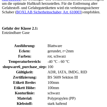
um die optimale Haftkraft herzustellen. Für die Entfernung alter
Gefahrstoff- und Gefahrgutetiketten wird ein verletzungssicherer
Schaber (
BOXLAB Sicherheitsschaber, Art. 610003
) empfohlen.
Gefahr der Klasse 2.1:
Entzündbare Gase
Ausführung:
Blattware
Ecken:
gerundet, r=2mm
Farben:
rot, schwarz
Temperaturbereich:
-40 °C - 60 °C
shopware6_purchase_step:
100
Gültigkeit:
ADR, IATA, IMDG, RID
Zertifizierung:
BS 5609 Sektion III
Etikett Breite:
100mm
Etikett Höhe:
100mm
Konturlinie:
schwarz
Material:
Polypropylen (PP)
Klebstoff:
stark haftend